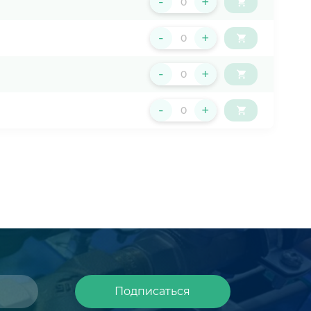
-
+
-
+
-
+
-
+
Подписаться