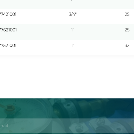
77421001
3/4"
25
77621001
1"
25
77521001
1"
32