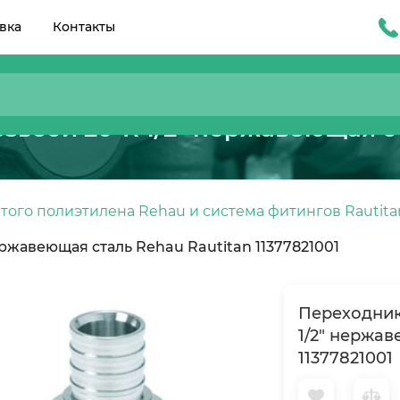
вка
Контакты
зьбой 20-R 1/2" нержавеющая ст
того полиэтилена Rehau и система фитингов Rautita
ржавеющая сталь Rehau Rautitan 11377821001
Переходник
1/2" нержав
11377821001