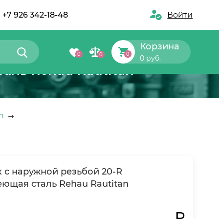
+7 926 342-18-48
Войти
Корзина
0
0
0
0 руб.
аль Rehau Rautitan
n
 с наружной резьбой 20-R
еющая сталь Rehau Rautitan
₽