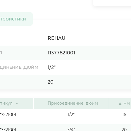
ктеристики
REHAU
11377821001
Л
1/2"
ДИНЕНИЕ, ДЮЙМ
20
тикул
Присоединение, дюйм
⌀, мм
77221001
1/2"
16
77321001
3/4"
20