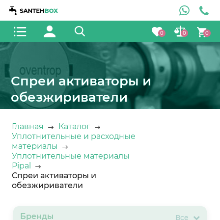
0
0
0
Спреи активаторы и
обезжириватели
Главная
Каталог
Уплотнительные и расходные
материалы
Уплотнительные материалы
Pipal
Спреи активаторы и
обезжириватели
Бренды
Все