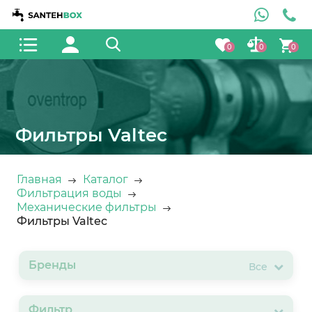
0
0
0
Фильтры Valtec
Главная
Каталог
Фильтрация воды
Механические фильтры
Фильтры Valtec
Бренды
Все
Фильтр