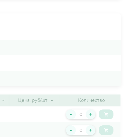
Цена, руб/шт
Количество
-
+
-
+