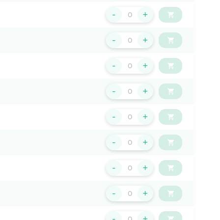
-
+
-
+
-
+
-
+
-
+
-
+
-
+
-
+
-
+