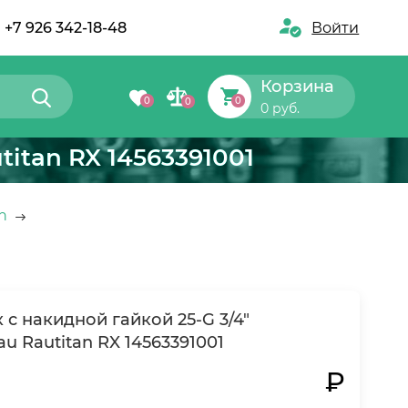
+7 926 342-18-48
Войти
Корзина
0
0
0
0 руб.
itan RX 14563391001
n
с накидной гайкой 25-G 3/4"
u Rautitan RX 14563391001
₽