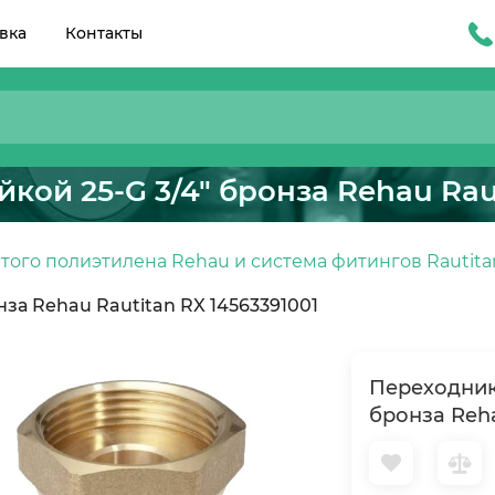
вка
Контакты
кой 25-G 3/4" бронза Rehau Raut
того полиэтилена Rehau и система фитингов Rautita
нза Rehau Rautitan RX 14563391001
Переходник 
бронза Reha