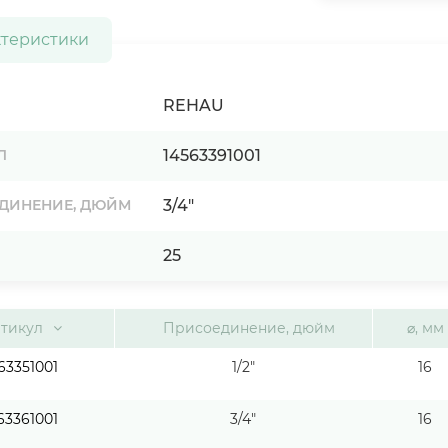
ктеристики
REHAU
14563391001
Л
3/4"
ДИНЕНИЕ, ДЮЙМ
25
тикул
Присоединение, дюйм
⌀, мм
63351001
1/2"
16
63361001
3/4"
16