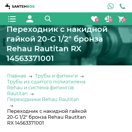
0
0
0
Переходник с накидной
гайкой 20-G 1/2" бронза
Rehau Rautitan RX
14563371001
Главная
Трубы и фитинги
Трубы из сшитого полиэтилена
Rehau и система фитингов
Rautitan
Переходники Rehau Rautitan
Переходник с накидной гайкой
20-G 1/2" бронза Rehau Rautitan
RX 14563371001