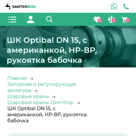
0
0
0
ШК Optibal DN 15, с
американкой, НР-ВР,
рукоятка бабочка
Главная
Запорная и регулирующая
арматура
Шаровые краны
Шаровые краны Oventrop
ШК Optibal DN 15, с
американкой, НР-ВР, рукоятка
бабочка