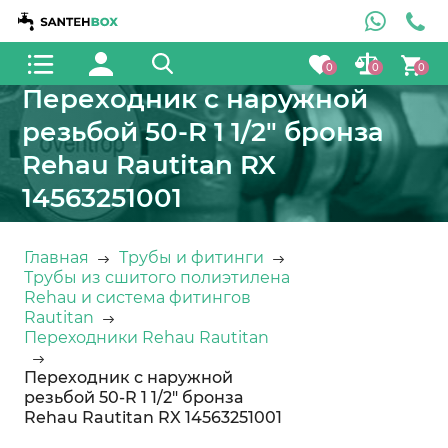
0
0
0
Переходник с наружной
резьбой 50-R 1 1/2" бронза
Rehau Rautitan RX
14563251001
Главная
Трубы и фитинги
Трубы из сшитого полиэтилена
Rehau и система фитингов
Rautitan
Переходники Rehau Rautitan
Переходник с наружной
резьбой 50-R 1 1/2" бронза
Rehau Rautitan RX 14563251001