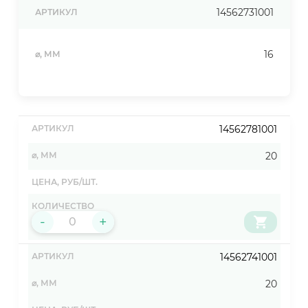
14562731001
АРТИКУЛ
16
⌀, ММ
14562781001
20
-
+
14562741001
20