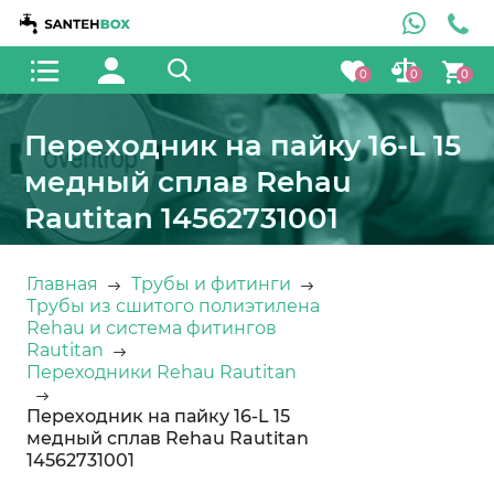
0
0
0
Переходник на пайку 16-L 15
медный сплав Rehau
Rautitan 14562731001
Главная
Трубы и фитинги
Трубы из сшитого полиэтилена
Rehau и система фитингов
Rautitan
Переходники Rehau Rautitan
Переходник на пайку 16-L 15
медный сплав Rehau Rautitan
14562731001